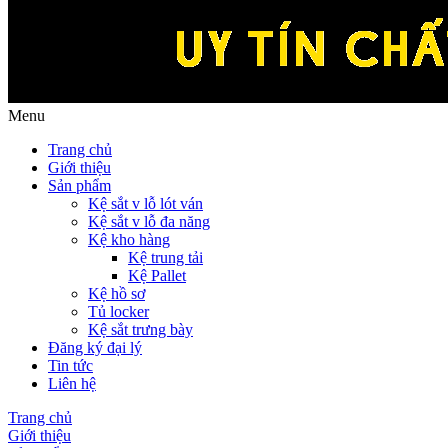
Menu
Trang chủ
Giới thiệu
Sản phẩm
Kệ sắt v lỗ lót ván
Kệ sắt v lỗ đa năng
Kệ kho hàng
Kệ trung tải
Kệ Pallet
Kệ hồ sơ
Tủ locker
Kệ sắt trưng bày
Đăng ký đại lý
Tin tức
Liên hệ
Trang chủ
Giới thiệu