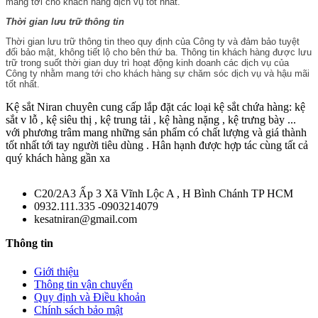
mang tới cho khách hàng dịch vụ tốt nhất.
Thời gian lưu trữ thông tin
Thời gian lưu trữ thông tin theo quy định của Công ty và đảm bảo tuyệt
đối bảo mật, không tiết lộ cho bên thứ ba. Thông tin khách hàng được lưu
trữ trong suốt thời gian duy trì hoạt động kinh doanh các dịch vụ của
Công ty nhằm mang tới cho khách hàng sự chăm sóc dịch vụ và hậu mãi
tốt nhất.
Kệ sắt Niran chuyên cung cấp lắp đặt các loại kệ sắt chứa hàng: kệ
sắt v lỗ , kệ siêu thị , kệ trung tải , kệ hàng nặng , kệ trưng bày ...
với phương trâm mang những sản phẩm có chất lượng và giá thành
tốt nhất tới tay người tiêu dùng . Hân hạnh được hợp tác cùng tất cả
quý khách hàng gần xa
C20/2A3 Ấp 3 Xã Vĩnh Lộc A , H Bình Chánh TP HCM
0932.111.335 -0903214079
kesatniran@gmail.com
Thông tin
Giới thiệu
Thông tin vận chuyển
Quy định và Điều khoản
Chính sách bảo mật