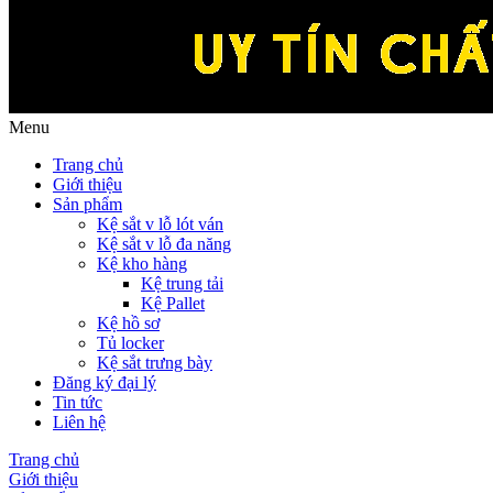
Menu
Trang chủ
Giới thiệu
Sản phẩm
Kệ sắt v lỗ lót ván
Kệ sắt v lỗ đa năng
Kệ kho hàng
Kệ trung tải
Kệ Pallet
Kệ hồ sơ
Tủ locker
Kệ sắt trưng bày
Đăng ký đại lý
Tin tức
Liên hệ
Trang chủ
Giới thiệu