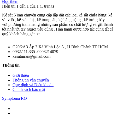
Đọc thêm
Hiển thị 1 đến 1 của 1 (1 trang)
Kệ sắt Niran chuyên cung cấp lắp đặt các loại kệ sắt chứa hàng: kệ
sắt v lỗ , kệ siêu thị , kệ trung tải , kệ hàng nặng , kệ trưng bày ...
với phương trâm mang những sản phẩm có chất lượng và giá thành
tốt nhất tới tay người tiêu dùng . Hân hạnh được hợp tác cùng tất cả
quý khách hàng gần xa
C20/2A3 Ấp 3 Xã Vĩnh Lộc A , H Bình Chánh TP HCM
0932.111.335 -0903214079
kesatniran@gmail.com
Thông tin
Giới thiệu
Thông tin vận chuyển
Quy định và Điều khoản
Chính sách bảo mật
Symptoma RO