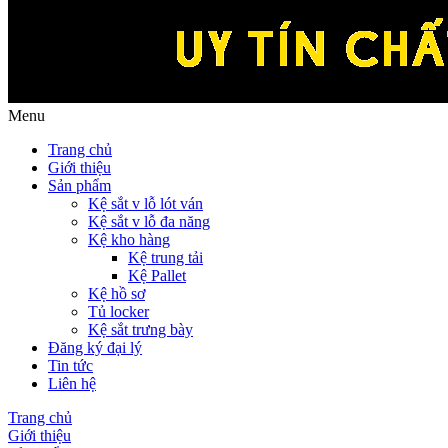
Menu
Trang chủ
Giới thiệu
Sản phẩm
Kệ sắt v lỗ lót ván
Kệ sắt v lỗ đa năng
Kệ kho hàng
Kệ trung tải
Kệ Pallet
Kệ hồ sơ
Tủ locker
Kệ sắt trưng bày
Đăng ký đại lý
Tin tức
Liên hệ
Trang chủ
Giới thiệu