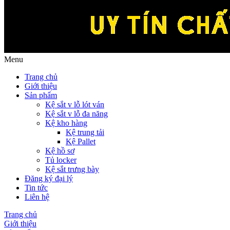
Menu
Trang chủ
Giới thiệu
Sản phẩm
Kệ sắt v lỗ lót ván
Kệ sắt v lỗ đa năng
Kệ kho hàng
Kệ trung tải
Kệ Pallet
Kệ hồ sơ
Tủ locker
Kệ sắt trưng bày
Đăng ký đại lý
Tin tức
Liên hệ
Trang chủ
Giới thiệu