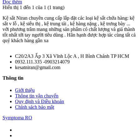
Đọc thêm
Hiển thị 1 đến 1 của 1 (1 trang)
Kệ sắt Niran chuyên cung cấp lắp đặt các loại kệ sắt chứa hàng: kệ
sắt v lỗ , kệ siêu thị , kệ trung tải , kệ hàng nặng , kệ trưng bày ...
với phương trâm mang những sản phẩm có chất lượng và giá thành
tốt nhất tới tay người tiêu dùng . Hân hạnh được hợp tác cùng tất cả
quý khách hàng gần xa
C20/2A3 Ấp 3 Xã Vĩnh Lộc A , H Bình Chánh TP HCM
0932.111.335 -0903214079
kesatniran@gmail.com
Thông tin
Giới thiệu
Thông tin vận chuyển
Quy định và Điều khoản
Chính sách bảo mật
Symptoma RO